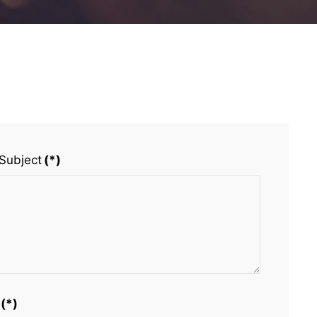
Subject
(*)
(*)